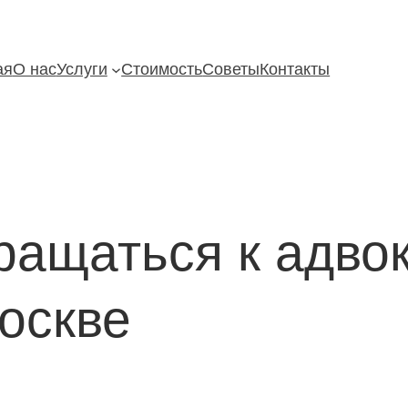
ая
О нас
Услуги
Стоимость
Советы
Контакты
ращаться к адвок
оскве