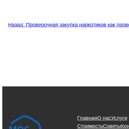
Назад:
Проверочная закупка наркотиков как пров
Главная
О нас
Услуги
Стоимость
Советы
Ко