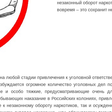
незаконный оборот нарко
вовремя – это сохранит н
а любой стадии привлечения к уголовной ответстве
озбуждается огромное количество уголовных дел п
кие и особо тяжкие, предусматривающие очень д
тбывающих наказание в Российских колониях, привле
 к незаконному обороту наркотиков, так и осужден