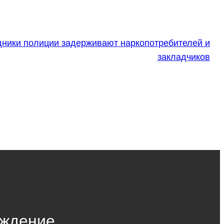
дники полиции задерживают наркопотребителей и
закладчиков
ждение