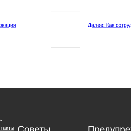
окация
Далее:
Как сотру
Советы
Предупре
нтакты