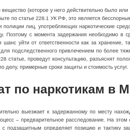
вещество (которое у него действительно было или 
сбыте по статье 228.1 УК РФ, это является бесспорн
 полиции лиц, употребляющих наркотические средст
цу. Поэтому с момента задержания необходимо в с
я шанс уйти от ответственности как за хранение, 
т для подследственного привлечением по более тяж
8 статье, проведут консультацию, разъяснят пол
о делу, примерные сроки защиты и стоимость услуг.
ат по наркотикам в 
тельно выезжает к задержанному по месту нахожд
цесс – предварительное расследование. На этом о
 с подзащитным определяет позицию и тактику за